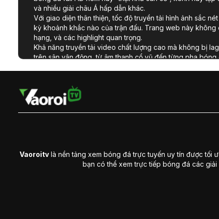
và nhiều giải châu Á hấp dẫn khác.
Với giao diện thân thiện, tốc độ truyền tải hình ảnh sắc
kỳ khoảnh khắc nào của trận đấu. Trang web này không chỉ
hạng, và các highlight quan trọng.
Khả năng truyền tải video chất lượng cao mà không bị la
trên sân vận động, từ âm thanh cổ vũ đến từng pha bóng 
Thêm vào đó, Vaoroitv còn hỗ trợ đa dạng ngôn ngữ và cá
Top các BLV được yêu thích tại trang 
Vaoroitv
là nền tảng xem bóng đá trực tuyến uy tín được tối ư
bạn có thể xem trực tiếp bóng đá các giả