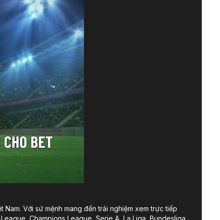
ệt Nam. Với sứ mệnh mang đến trải nghiệm xem trực tiếp
r League, Champions League, Serie A, La Liga, Bundesliga