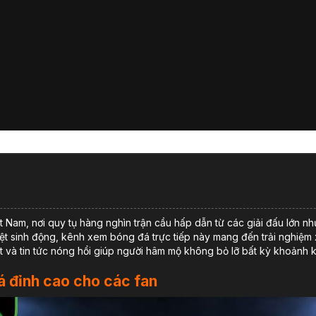
t Nam, nơi quy tụ hàng nghìn trận cầu hấp dẫn từ các giải đấu lớn 
Việt sinh động, kênh xem bóng đá trực tiếp này mang đến trải nghiệm
ht và tin tức nóng hổi giúp người hâm mộ không bỏ lỡ bất kỳ khoảnh 
á đỉnh cao cho các fan