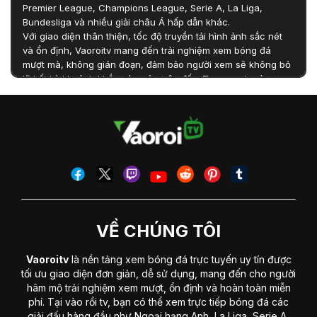
Premier League, Champions League, Serie A, La Liga,
Bundesliga và nhiều giải châu Á hấp dẫn khác.
Với giao diện thân thiện, tốc độ truyền tải hình ảnh sắc nét
và ổn định, Vaoroitv mang đến trải nghiệm xem bóng đá
mượt mà, không gián đoạn, đảm bảo người xem sẽ không bỏ
lỡ bất kỳ khoảnh khắc nào của trận đấu. Trang web này
không chỉ phát sóng trực tiếp bóng đá vaoroi các trận bóng,
mà còn cung cấp các thông tin bổ trợ như lịch thi đấu, tỷ số,
bảng xếp hạng, và các highlight quan trọng.
Khả năng truyền tải video chất lượng cao mà không bị lag là
một trong những điểm mạnh khiến Vaoroitv nổi bật. Người
dùng sẽ được trải nghiệm cảm giác sống động như đang
ngồi trên sân vận động, từ âm thanh cổ vũ đến từng pha
bóng quan trọng.
Thêm vào đó, Vaoroitv còn hỗ trợ đa dạng ngôn ngữ và các
tùy chọn theo dõi trận đấu phù hợp với từng sở thích cá
VỀ CHÚNG TÔI
nhân.
Vaoroitv
là nền tảng xem bóng đá trực tuyến uy tín được
Top các BLV được yêu thích tại trang
tối ưu giao diện đơn giản, dễ sử dụng, mang đến cho người
trực tiếp bóng đá Vaoroitv
hâm mộ trải nghiệm xem mượt, ổn định và hoàn toàn miễn
phí. Tại vào rồi tv, bạn có thể xem trực tiếp bóng đá các
giải đấu hàng đầu như Ngoại hạng Anh, La Liga, Serie A,