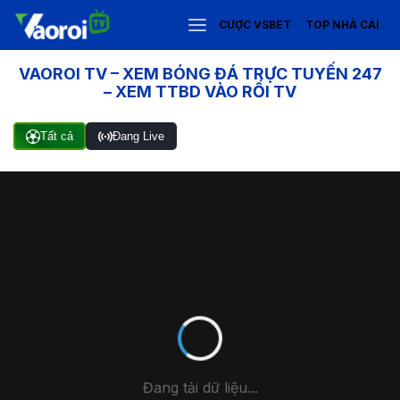
CƯỢC VSBET
TOP NHÀ CÁI
VAOROI TV – XEM BÓNG ĐÁ TRỰC TUYẾN 247
– XEM TTBD VÀO RỒI TV
Tất cả
Đang Live
Đang tải dữ liệu...