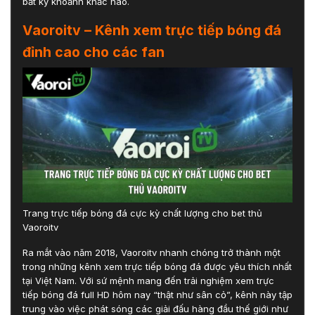
bất kỳ khoảnh khắc nào.
Vaoroitv – Kênh xem trực tiếp bóng đá
đỉnh cao cho các fan
Trang trực tiếp bóng đá cực kỳ chất lượng cho bet thủ
Vaoroitv
Ra mắt vào năm 2018, Vaoroitv nhanh chóng trở thành một
trong những kênh xem trực tiếp bóng đá được yêu thích nhất
tại Việt Nam. Với sứ mệnh mang đến trải nghiệm xem trực
tiếp bóng đá full HD hôm nay “thật như sân cỏ”, kênh này tập
trung vào việc phát sóng các giải đấu hàng đầu thế giới như