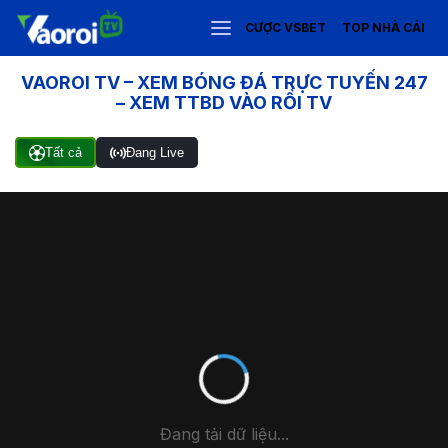
CƯỢC VSBET
TOP NHÀ CÁI
VAOROI TV – XEM BÓNG ĐÁ TRỰC TUYẾN 247
– XEM TTBD VÀO RỒI TV
Tất cả
Đang Live
Đang tải dữ liệu...