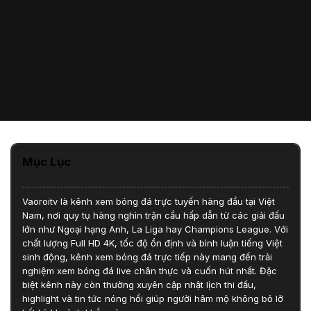
Mục Lục
Vaoroitv
là kênh xem bóng đá trực tuyến hàng đầu tại Việt
Nam, nơi quy tụ hàng nghìn trận cầu hấp dẫn từ các giải đấu
lớn như Ngoại hạng Anh, La Liga hay Champions League. Với
chất lượng Full HD 4K, tốc độ ổn định và bình luận tiếng Việt
sinh động, kênh xem bóng đá trực tiếp này mang đến trải
nghiệm xem bóng đá live chân thực và cuốn hút nhất. Đặc
biệt kênh này còn thường xuyên cập nhật lịch thi đấu,
highlight và tin tức nóng hổi giúp người hâm mộ không bỏ lỡ