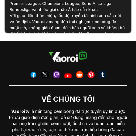
Premier League, Champions League, Serie A, La Liga,
Bundesliga và nhiều giải châu Á hấp dẫn khác.
Với giao diện thân thiện, tốc độ truyền tải hình ảnh sắc nét
và ổn định, Vaoroitv mang đến trải nghiệm xem bóng đá
mượt mà, không gián đoạn, đảm bảo người xem sẽ không bỏ
lỡ bất kỳ khoảnh khắc nào của trận đấu. Trang web này
không chỉ phát sóng trực tiếp bóng đá vaoroi các trận bóng,
mà còn cung cấp các thông tin bổ trợ như lịch thi đấu, tỷ số,
bảng xếp hạng, và các highlight quan trọng.
Khả năng truyền tải video chất lượng cao mà không bị lag là
một trong những điểm mạnh khiến Vaoroitv nổi bật. Người
dùng sẽ được trải nghiệm cảm giác sống động như đang
ngồi trên sân vận động, từ âm thanh cổ vũ đến từng pha
bóng quan trọng.
Thêm vào đó, Vaoroitv còn hỗ trợ đa dạng ngôn ngữ và các
tùy chọn theo dõi trận đấu phù hợp với từng sở thích cá
VỀ CHÚNG TÔI
nhân.
Vaoroitv
là nền tảng xem bóng đá trực tuyến uy tín được
Top các BLV được yêu thích tại trang
tối ưu giao diện đơn giản, dễ sử dụng, mang đến cho người
trực tiếp bóng đá Vaoroitv
hâm mộ trải nghiệm xem mượt, ổn định và hoàn toàn miễn
phí. Tại vào rồi tv, bạn có thể xem trực tiếp bóng đá các
giải đấu hàng đầu như Ngoại hạng Anh, La Liga, Serie A,