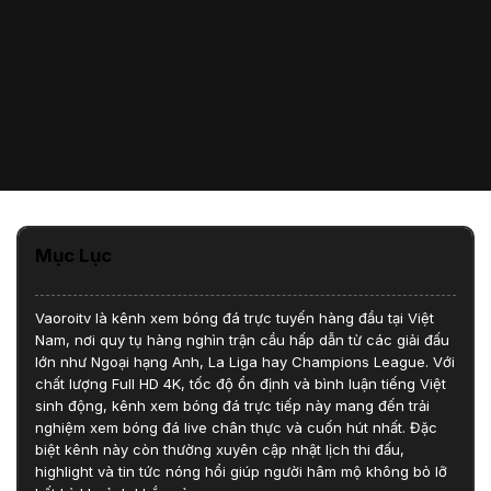
Mục Lục
Vaoroitv
là kênh xem bóng đá trực tuyến hàng đầu tại Việt
Nam, nơi quy tụ hàng nghìn trận cầu hấp dẫn từ các giải đấu
lớn như Ngoại hạng Anh, La Liga hay Champions League. Với
chất lượng Full HD 4K, tốc độ ổn định và bình luận tiếng Việt
sinh động, kênh xem bóng đá trực tiếp này mang đến trải
nghiệm xem bóng đá live chân thực và cuốn hút nhất. Đặc
biệt kênh này còn thường xuyên cập nhật lịch thi đấu,
highlight và tin tức nóng hổi giúp người hâm mộ không bỏ lỡ