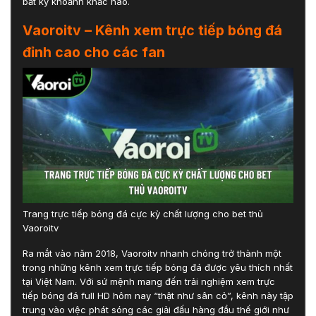
bất kỳ khoảnh khắc nào.
Vaoroitv – Kênh xem trực tiếp bóng đá
đỉnh cao cho các fan
Trang trực tiếp bóng đá cực kỳ chất lượng cho bet thủ
Vaoroitv
Ra mắt vào năm 2018, Vaoroitv nhanh chóng trở thành một
trong những kênh xem trực tiếp bóng đá được yêu thích nhất
tại Việt Nam. Với sứ mệnh mang đến trải nghiệm xem trực
tiếp bóng đá full HD hôm nay “thật như sân cỏ”, kênh này tập
trung vào việc phát sóng các giải đấu hàng đầu thế giới như