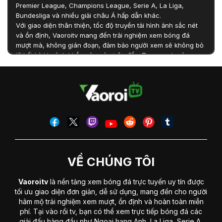
Premier League, Champions League, Serie A, La Liga,
Bundesliga và nhiều giải châu Á hấp dẫn khác.
Với giao diện thân thiện, tốc độ truyền tải hình ảnh sắc nét
và ổn định, Vaoroitv mang đến trải nghiệm xem bóng đá
mượt mà, không gián đoạn, đảm bảo người xem sẽ không bỏ
lỡ bất kỳ khoảnh khắc nào của trận đấu. Trang web này
không chỉ phát sóng trực tiếp bóng đá vaoroi các trận bóng,
mà còn cung cấp các thông tin bổ trợ như lịch thi đấu, tỷ số,
bảng xếp hạng, và các highlight quan trọng.
Khả năng truyền tải video chất lượng cao mà không bị lag là
một trong những điểm mạnh khiến Vaoroitv nổi bật. Người
dùng sẽ được trải nghiệm cảm giác sống động như đang
ngồi trên sân vận động, từ âm thanh cổ vũ đến từng pha
bóng quan trọng.
Thêm vào đó, Vaoroitv còn hỗ trợ đa dạng ngôn ngữ và các
tùy chọn theo dõi trận đấu phù hợp với từng sở thích cá
VỀ CHÚNG TÔI
nhân.
Vaoroitv
là nền tảng xem bóng đá trực tuyến uy tín được
Top các BLV được yêu thích tại trang
tối ưu giao diện đơn giản, dễ sử dụng, mang đến cho người
trực tiếp bóng đá Vaoroitv
hâm mộ trải nghiệm xem mượt, ổn định và hoàn toàn miễn
phí. Tại vào rồi tv, bạn có thể xem trực tiếp bóng đá các
giải đấu hàng đầu như Ngoại hạng Anh, La Liga, Serie A,