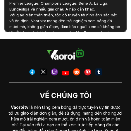
Premier League, Champions League, Serie A, La Liga,
Bundesliga và nhiều giải châu Á hấp dẫn khác.
Với giao diện thân thiện, tốc độ truyền tải hình ảnh sắc nét
và ổn định, Vaoroitv mang đến trải nghiệm xem bóng đá
mượt mà, không gián đoạn, đảm bảo người xem sẽ không bỏ
lỡ bất kỳ khoảnh khắc nào của trận đấu. Trang web này
không chỉ phát sóng trực tiếp bóng đá vaoroi các trận bóng,
mà còn cung cấp các thông tin bổ trợ như lịch thi đấu, tỷ số,
bảng xếp hạng, và các highlight quan trọng.
Khả năng truyền tải video chất lượng cao mà không bị lag là
một trong những điểm mạnh khiến Vaoroitv nổi bật. Người
dùng sẽ được trải nghiệm cảm giác sống động như đang
ngồi trên sân vận động, từ âm thanh cổ vũ đến từng pha
bóng quan trọng.
Thêm vào đó, Vaoroitv còn hỗ trợ đa dạng ngôn ngữ và các
tùy chọn theo dõi trận đấu phù hợp với từng sở thích cá
VỀ CHÚNG TÔI
nhân.
Vaoroitv
là nền tảng xem bóng đá trực tuyến uy tín được
Top các BLV được yêu thích tại trang
tối ưu giao diện đơn giản, dễ sử dụng, mang đến cho người
trực tiếp bóng đá Vaoroitv
hâm mộ trải nghiệm xem mượt, ổn định và hoàn toàn miễn
phí. Tại vào rồi tv, bạn có thể xem trực tiếp bóng đá các
giải đấu hàng đầu như Ngoại hạng Anh, La Liga, Serie A,