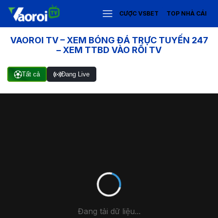
CƯỢC VSBET
TOP NHÀ CÁI
VAOROI TV – XEM BÓNG ĐÁ TRỰC TUYẾN 247
– XEM TTBD VÀO RỒI TV
Tất cả
Đang Live
Đang tải dữ liệu...