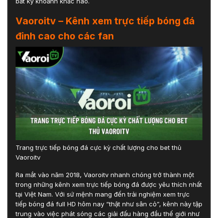
bất kỳ khoảnh khắc nào.
Vaoroitv – Kênh xem trực tiếp bóng đá
đỉnh cao cho các fan
Trang trực tiếp bóng đá cực kỳ chất lượng cho bet thủ
Vaoroitv
Ra mắt vào năm 2018, Vaoroitv nhanh chóng trở thành một
trong những kênh xem trực tiếp bóng đá được yêu thích nhất
tại Việt Nam. Với sứ mệnh mang đến trải nghiệm xem trực
tiếp bóng đá full HD hôm nay “thật như sân cỏ”, kênh này tập
trung vào việc phát sóng các giải đấu hàng đầu thế giới như