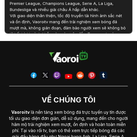
Premier League, Champions League, Serie A, La Liga,
Bundesliga và nhiều giải châu Á hấp dẫn khác.
Với giao diện thân thiện, tốc độ truyền tải hình ảnh sắc nét
và ổn định, Vaoroitv mang đến trải nghiệm xem bóng đá
mượt mà, không gián đoạn, đảm bảo người xem sẽ không bỏ
lỡ bất kỳ khoảnh khắc nào của trận đấu. Trang web này
không chỉ phát sóng trực tiếp bóng đá vaoroi các trận bóng,
mà còn cung cấp các thông tin bổ trợ như lịch thi đấu, tỷ số,
bảng xếp hạng, và các highlight quan trọng.
Khả năng truyền tải video chất lượng cao mà không bị lag là
một trong những điểm mạnh khiến Vaoroitv nổi bật. Người
dùng sẽ được trải nghiệm cảm giác sống động như đang
ngồi trên sân vận động, từ âm thanh cổ vũ đến từng pha
bóng quan trọng.
Thêm vào đó, Vaoroitv còn hỗ trợ đa dạng ngôn ngữ và các
tùy chọn theo dõi trận đấu phù hợp với từng sở thích cá
VỀ CHÚNG TÔI
nhân.
Vaoroitv
là nền tảng xem bóng đá trực tuyến uy tín được
Top các BLV được yêu thích tại trang
tối ưu giao diện đơn giản, dễ sử dụng, mang đến cho người
trực tiếp bóng đá Vaoroitv
hâm mộ trải nghiệm xem mượt, ổn định và hoàn toàn miễn
phí. Tại vào rồi tv, bạn có thể xem trực tiếp bóng đá các
giải đấu hàng đầu như Ngoại hạng Anh, La Liga, Serie A,