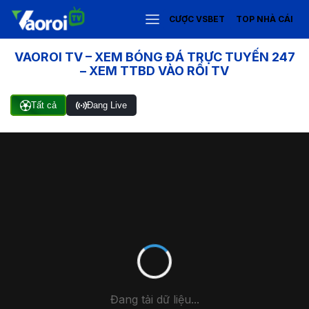
CƯỢC VSBET
TOP NHÀ CÁI
VAOROI TV – XEM BÓNG ĐÁ TRỰC TUYẾN 247
– XEM TTBD VÀO RỒI TV
Tất cả
Đang Live
Đang tải dữ liệu...