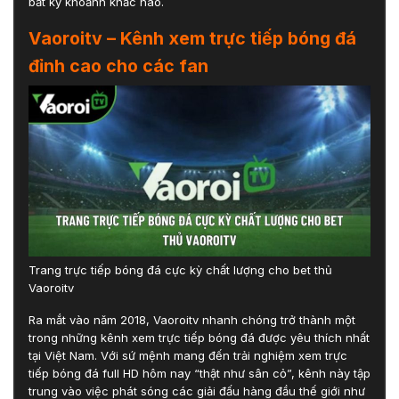
bất kỳ khoảnh khắc nào.
Vaoroitv – Kênh xem trực tiếp bóng đá
đỉnh cao cho các fan
Trang trực tiếp bóng đá cực kỳ chất lượng cho bet thủ
Vaoroitv
Ra mắt vào năm 2018, Vaoroitv nhanh chóng trở thành một
trong những kênh xem trực tiếp bóng đá được yêu thích nhất
tại Việt Nam. Với sứ mệnh mang đến trải nghiệm xem trực
tiếp bóng đá full HD hôm nay “thật như sân cỏ”, kênh này tập
trung vào việc phát sóng các giải đấu hàng đầu thế giới như