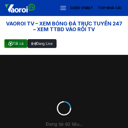
CƯỢC VSBET
TOP NHÀ CÁI
VAOROI TV – XEM BÓNG ĐÁ TRỰC TUYẾN 247
– XEM TTBD VÀO RỒI TV
Tất cả
Đang Live
Đang tải dữ liệu...