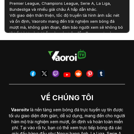
Premier League, Champions League, Serie A, La Liga,
Bundesliga và nhiều giải châu Á hấp dẫn khác.
Với giao diện thân thiện, tốc độ truyền tải hình ảnh sắc nét
và ổn định, Vaoroitv mang đến trải nghiệm xem bóng đá
mượt mà, không gián đoạn, đảm bảo người xem sẽ không bỏ
lỡ bất kỳ khoảnh khắc nào của trận đấu. Trang web này
không chỉ phát sóng trực tiếp bóng đá vaoroi các trận bóng,
mà còn cung cấp các thông tin bổ trợ như lịch thi đấu, tỷ số,
bảng xếp hạng, và các highlight quan trọng.
Khả năng truyền tải video chất lượng cao mà không bị lag là
một trong những điểm mạnh khiến Vaoroitv nổi bật. Người
dùng sẽ được trải nghiệm cảm giác sống động như đang
ngồi trên sân vận động, từ âm thanh cổ vũ đến từng pha
bóng quan trọng.
Thêm vào đó, Vaoroitv còn hỗ trợ đa dạng ngôn ngữ và các
tùy chọn theo dõi trận đấu phù hợp với từng sở thích cá
VỀ CHÚNG TÔI
nhân.
Vaoroitv
là nền tảng xem bóng đá trực tuyến uy tín được
Top các BLV được yêu thích tại trang
tối ưu giao diện đơn giản, dễ sử dụng, mang đến cho người
trực tiếp bóng đá Vaoroitv
hâm mộ trải nghiệm xem mượt, ổn định và hoàn toàn miễn
phí. Tại vào rồi tv, bạn có thể xem trực tiếp bóng đá các
giải đấu hàng đầu như Ngoại hạng Anh, La Liga, Serie A,