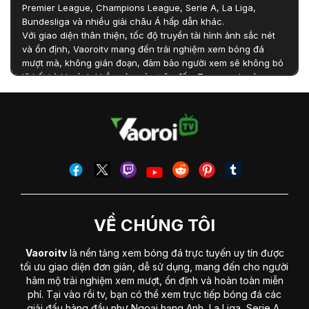
Premier League, Champions League, Serie A, La Liga,
Bundesliga và nhiều giải châu Á hấp dẫn khác.
Với giao diện thân thiện, tốc độ truyền tải hình ảnh sắc nét
và ổn định, Vaoroitv mang đến trải nghiệm xem bóng đá
mượt mà, không gián đoạn, đảm bảo người xem sẽ không bỏ
lỡ bất kỳ khoảnh khắc nào của trận đấu. Trang web này
không chỉ phát sóng trực tiếp bóng đá vaoroi các trận bóng,
mà còn cung cấp các thông tin bổ trợ như lịch thi đấu, tỷ số,
bảng xếp hạng, và các highlight quan trọng.
Khả năng truyền tải video chất lượng cao mà không bị lag là
một trong những điểm mạnh khiến Vaoroitv nổi bật. Người
dùng sẽ được trải nghiệm cảm giác sống động như đang
ngồi trên sân vận động, từ âm thanh cổ vũ đến từng pha
bóng quan trọng.
Thêm vào đó, Vaoroitv còn hỗ trợ đa dạng ngôn ngữ và các
tùy chọn theo dõi trận đấu phù hợp với từng sở thích cá
VỀ CHÚNG TÔI
nhân.
Vaoroitv
là nền tảng xem bóng đá trực tuyến uy tín được
Top các BLV được yêu thích tại trang
tối ưu giao diện đơn giản, dễ sử dụng, mang đến cho người
trực tiếp bóng đá Vaoroitv
hâm mộ trải nghiệm xem mượt, ổn định và hoàn toàn miễn
phí. Tại vào rồi tv, bạn có thể xem trực tiếp bóng đá các
giải đấu hàng đầu như Ngoại hạng Anh, La Liga, Serie A,