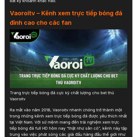
bất kỳ khoảnh khắc nào.
Vaoroitv – Kênh xem trực tiếp bóng đá
đỉnh cao cho các fan
Trang trực tiếp bóng đá cực kỳ chất lượng cho bet thủ
Vaoroitv
Ra mắt vào năm 2018, Vaoroitv nhanh chóng trở thành một
trong những kênh xem trực tiếp bóng đá được yêu thích nhất
tại Việt Nam. Với sứ mệnh mang đến trải nghiệm xem trực
tiếp bóng đá full HD hôm nay “thật như sân cỏ”, kênh này tập
trung vào việc phát sóng các giải đấu hàng đầu thế giới như