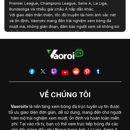
Premier League, Champions League, Serie A, La Liga,
Bundesliga và nhiều giải châu Á hấp dẫn khác.
Với giao diện thân thiện, tốc độ truyền tải hình ảnh sắc nét
và ổn định, Vaoroitv mang đến trải nghiệm xem bóng đá
mượt mà, không gián đoạn, đảm bảo người xem sẽ không bỏ
lỡ bất kỳ khoảnh khắc nào của trận đấu. Trang web này
không chỉ phát sóng trực tiếp bóng đá vaoroi các trận bóng,
mà còn cung cấp các thông tin bổ trợ như lịch thi đấu, tỷ số,
bảng xếp hạng, và các highlight quan trọng.
Khả năng truyền tải video chất lượng cao mà không bị lag là
một trong những điểm mạnh khiến Vaoroitv nổi bật. Người
dùng sẽ được trải nghiệm cảm giác sống động như đang
ngồi trên sân vận động, từ âm thanh cổ vũ đến từng pha
bóng quan trọng.
Thêm vào đó, Vaoroitv còn hỗ trợ đa dạng ngôn ngữ và các
tùy chọn theo dõi trận đấu phù hợp với từng sở thích cá
VỀ CHÚNG TÔI
nhân.
Vaoroitv
là nền tảng xem bóng đá trực tuyến uy tín được
Top các BLV được yêu thích tại trang
tối ưu giao diện đơn giản, dễ sử dụng, mang đến cho người
trực tiếp bóng đá Vaoroitv
hâm mộ trải nghiệm xem mượt, ổn định và hoàn toàn miễn
phí. Tại vào rồi tv, bạn có thể xem trực tiếp bóng đá các
giải đấu hàng đầu như Ngoại hạng Anh, La Liga, Serie A,