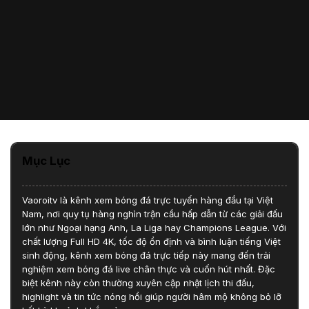
Mục Lục
Vaoroitv
là kênh xem bóng đá trực tuyến hàng đầu tại Việt
Nam, nơi quy tụ hàng nghìn trận cầu hấp dẫn từ các giải đấu
lớn như Ngoại hạng Anh, La Liga hay Champions League. Với
chất lượng Full HD 4K, tốc độ ổn định và bình luận tiếng Việt
sinh động, kênh xem bóng đá trực tiếp này mang đến trải
nghiệm xem bóng đá live chân thực và cuốn hút nhất. Đặc
biệt kênh này còn thường xuyên cập nhật lịch thi đấu,
highlight và tin tức nóng hổi giúp người hâm mộ không bỏ lỡ