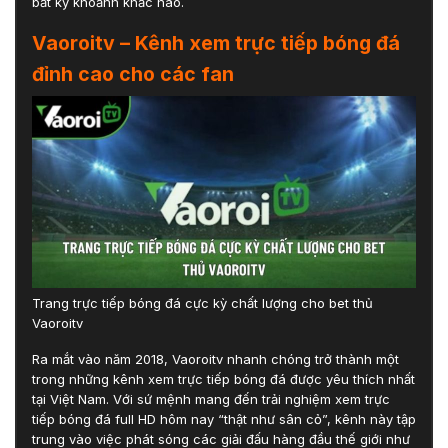
bất kỳ khoảnh khắc nào.
Vaoroitv – Kênh xem trực tiếp bóng đá
đỉnh cao cho các fan
Trang trực tiếp bóng đá cực kỳ chất lượng cho bet thủ
Vaoroitv
Ra mắt vào năm 2018, Vaoroitv nhanh chóng trở thành một
trong những kênh xem trực tiếp bóng đá được yêu thích nhất
tại Việt Nam. Với sứ mệnh mang đến trải nghiệm xem trực
tiếp bóng đá full HD hôm nay “thật như sân cỏ”, kênh này tập
trung vào việc phát sóng các giải đấu hàng đầu thế giới như